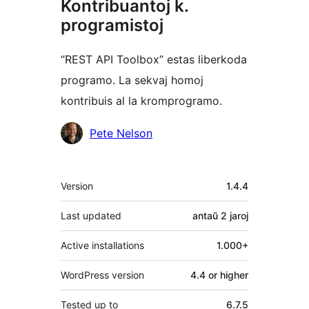
Kontribuantoj k.
programistoj
“REST API Toolbox” estas liberkoda
programo. La sekvaj homoj
kontribuis al la kromprogramo.
Kontribuantoj
Pete Nelson
Metadatumoj
Version
1.4.4
Last updated
antaŭ
2 jaroj
Active installations
1.000+
WordPress version
4.4 or higher
Tested up to
6.7.5