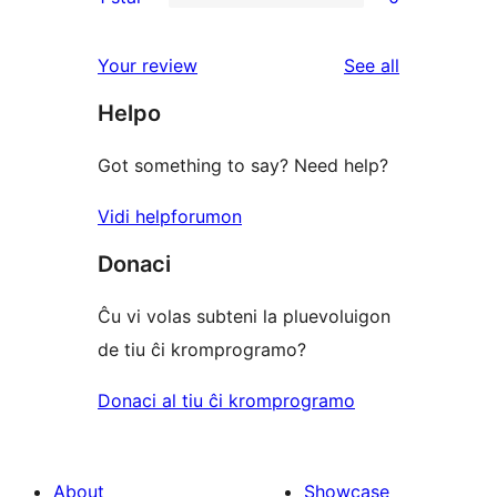
star
2-
0
reviews
star
1-
reviews
Your review
See all
reviews
star
Helpo
reviews
Got something to say? Need help?
Vidi helpforumon
Donaci
Ĉu vi volas subteni la pluevoluigon
de tiu ĉi kromprogramo?
Donaci al tiu ĉi kromprogramo
About
Showcase