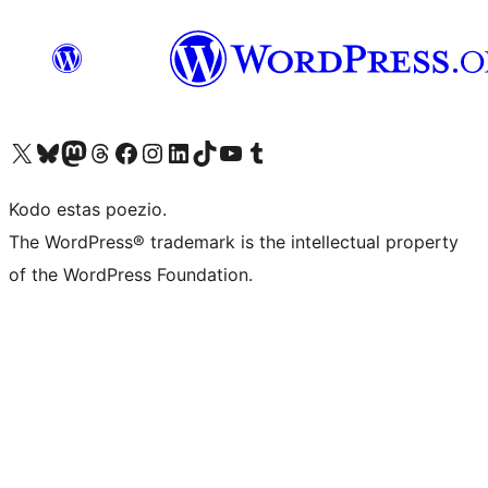
Visit our X (formerly Twitter) account
Visit our Bluesky account
Visit our Mastodon account
Visit our Threads account
Visit our Facebook page
Visit our Instagram account
Visit our LinkedIn account
Visit our TikTok account
Visit our YouTube channel
Visit our Tumblr account
Kodo estas poezio.
The WordPress® trademark is the intellectual property
of the WordPress Foundation.