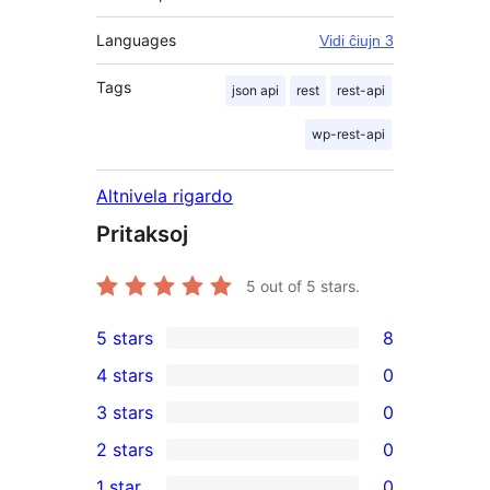
Languages
Vidi ĉiujn 3
Tags
json api
rest
rest-api
wp-rest-api
Altnivela rigardo
Pritaksoj
5
out of 5 stars.
5 stars
8
8
4 stars
0
5-
0
3 stars
0
star
4-
0
2 stars
0
reviews
star
3-
0
1 star
0
reviews