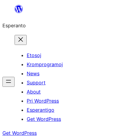
Iri
rekte
Esperanto
al
la
enhavo
Etosoj
Kromprogramoj
News
Support
About
Pri WordPress
Esperantigo
Get WordPress
Get WordPress