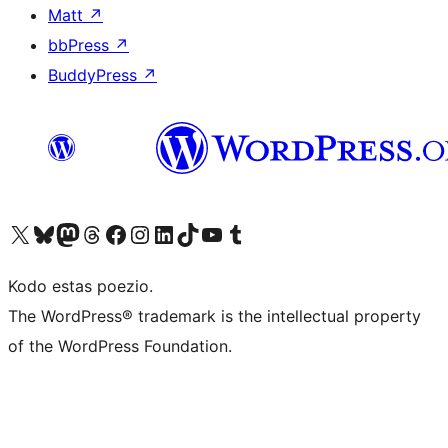
Matt
↗
bbPress
↗
BuddyPress
↗
Visit our X (formerly Twitter) account
Visit our Bluesky account
Visit our Mastodon account
Visit our Threads account
Visit our Facebook page
Visit our Instagram account
Visit our LinkedIn account
Visit our TikTok account
Visit our YouTube channel
Visit our Tumblr account
Kodo estas poezio.
The WordPress® trademark is the intellectual property
of the WordPress Foundation.