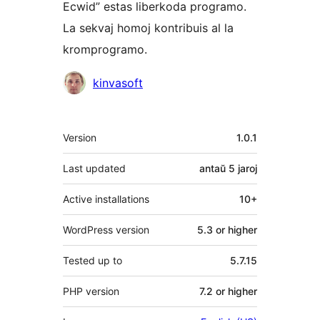
Ecwid” estas liberkoda programo.
La sekvaj homoj kontribuis al la
kromprogramo.
Kontribuantoj
kinvasoft
Metadatumoj
Version
1.0.1
Last updated
antaŭ
5 jaroj
Active installations
10+
WordPress version
5.3 or higher
Tested up to
5.7.15
PHP version
7.2 or higher