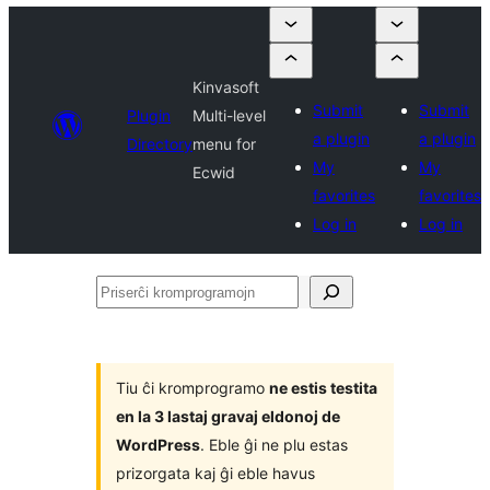
Kinvasoft
Submit
Submit
Plugin
Multi-level
a plugin
a plugin
Directory
menu for
My
My
Ecwid
favorites
favorites
Log in
Log in
Priserĉi
kromprogramojn
Tiu ĉi kromprogramo
ne estis testita
en la 3 lastaj gravaj eldonoj de
WordPress
. Eble ĝi ne plu estas
prizorgata kaj ĝi eble havus