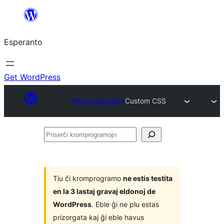
Iri
rekte
Esperanto
al
la
enhavo
Get WordPress
Plugin Directory
Custom CSS
Priserĉi
kromprogramojn
Tiu ĉi kromprogramo
ne estis testita
en la 3 lastaj gravaj eldonoj de
WordPress
. Eble ĝi ne plu estas
prizorgata kaj ĝi eble havus