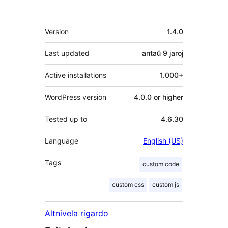
Metadatumoj
Version
1.4.0
Last updated
antaŭ
9 jaroj
Active installations
1.000+
WordPress version
4.0.0 or higher
Tested up to
4.6.30
Language
English (US)
Tags
custom code
custom css
custom js
Altnivela rigardo