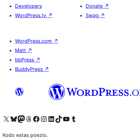
Developers
Donate
↗
WordPress.tv
↗
Swag
↗
WordPress.com
↗
Matt
↗
bbPress
↗
BuddyPress
↗
Visit our X (formerly Twitter) account
Visit our Bluesky account
Visit our Mastodon account
Visit our Threads account
Visit our Facebook page
Visit our Instagram account
Visit our LinkedIn account
Visit our TikTok account
Visit our YouTube channel
Visit our Tumblr account
Kodo estas poezio.