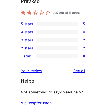
Pritaksoj
2.5
out of 5 stars.
5 stars
5
5
4 stars
0
5-
0
3 stars
2
star
4-
2
2 stars
2
reviews
star
3-
2
1 star
8
reviews
star
2-
8
reviews
star
1-
reviews
Your review
See all
reviews
star
Helpo
reviews
Got something to say? Need help?
Vidi helpforumon