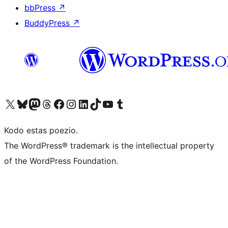
bbPress
↗
BuddyPress
↗
Visit our X (formerly Twitter) account
Visit our Bluesky account
Visit our Mastodon account
Visit our Threads account
Visit our Facebook page
Visit our Instagram account
Visit our LinkedIn account
Visit our TikTok account
Visit our YouTube channel
Visit our Tumblr account
Kodo estas poezio.
The WordPress® trademark is the intellectual property
of the WordPress Foundation.