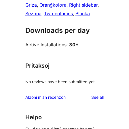
Griza
, 
Oranĝkolora
, 
Right sidebar
, 
Sezona
, 
Two columns
, 
Blanka
Downloads per day
Active Installations:
30+
Pritaksoj
No reviews have been submitted yet.
reviews
Aldoni mian recenzon
See all
Helpo
Ĉu vi volas diri ion? bezonas helpon?