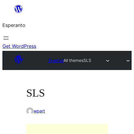
Iri
rekte
Esperanto
al
la
enhavo
Get WordPress
Themes
All themes
SLS
SLS
wpart