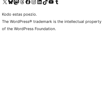
Visit our X (formerly Twitter) account
Visit our Bluesky account
Visit our Mastodon account
Visit our Threads account
Visit our Facebook page
Visit our Instagram account
Visit our LinkedIn account
Visit our TikTok account
Visit our YouTube channel
Visit our Tumblr account
Kodo estas poezio.
The WordPress® trademark is the intellectual property
of the WordPress Foundation.