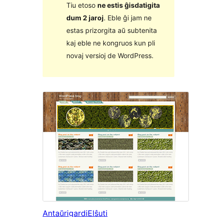
Tiu etoso
ne estis ĝisdatigita
dum 2 jaroj
. Eble ĝi jam ne
estas prizorgita aŭ subtenita
kaj eble ne kongruos kun pli
novaj versioj de WordPress.
Antaŭrigardi
Elŝuti