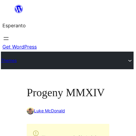
Iri
rekte
Esperanto
al
la
enhavo
Get WordPress
Themes
Progeny MMXIV
Luke McDonald