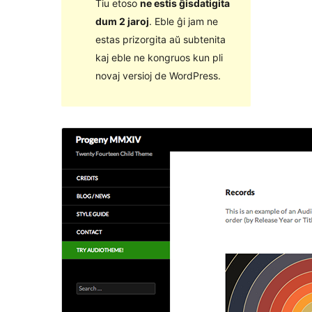
Tiu etoso
ne estis ĝisdatigita
dum 2 jaroj
. Eble ĝi jam ne
estas prizorgita aŭ subtenita
kaj eble ne kongruos kun pli
novaj versioj de WordPress.