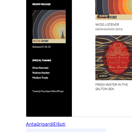
Antaŭrigardi
Elŝuti