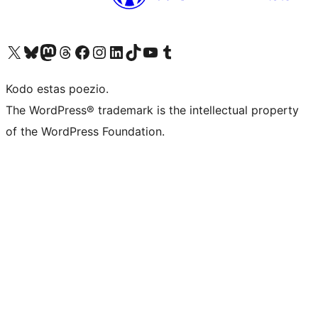
Visit our X (formerly Twitter) account
Visit our Bluesky account
Visit our Mastodon account
Visit our Threads account
Visit our Facebook page
Visit our Instagram account
Visit our LinkedIn account
Visit our TikTok account
Visit our YouTube channel
Visit our Tumblr account
Kodo estas poezio.
The WordPress® trademark is the intellectual property
of the WordPress Foundation.