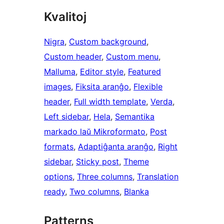
Kvalitoj
Nigra
, 
Custom background
, 
Custom header
, 
Custom menu
, 
Malluma
, 
Editor style
, 
Featured
images
, 
Fiksita aranĝo
, 
Flexible
header
, 
Full width template
, 
Verda
, 
Left sidebar
, 
Hela
, 
Semantika
markado laŭ Mikroformato
, 
Post
formats
, 
Adaptiĝanta aranĝo
, 
Right
sidebar
, 
Sticky post
, 
Theme
options
, 
Three columns
, 
Translation
ready
, 
Two columns
, 
Blanka
Patterns