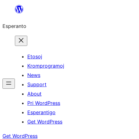
Iri
rekte
Esperanto
al
la
enhavo
Etosoj
Kromprogramoj
News
Support
About
Pri WordPress
Esperantigo
Get WordPress
Get WordPress