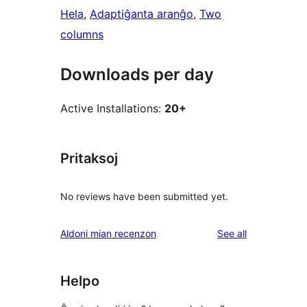
Hela
, 
Adaptiĝanta aranĝo
, 
Two
columns
Downloads per day
Active Installations:
20+
Pritaksoj
No reviews have been submitted yet.
reviews
Aldoni mian recenzon
See all
Helpo