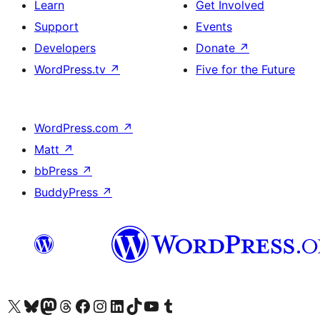
Learn
Get Involved
Support
Events
Developers
Donate
↗
WordPress.tv
↗
Five for the Future
WordPress.com
↗
Matt
↗
bbPress
↗
BuddyPress
↗
Visit our X (formerly Twitter) account
Visit our Bluesky account
Visit our Mastodon account
Visit our Threads account
Visit our Facebook page
Visit our Instagram account
Visit our LinkedIn account
Visit our TikTok account
Visit our YouTube channel
Visit our Tumblr account