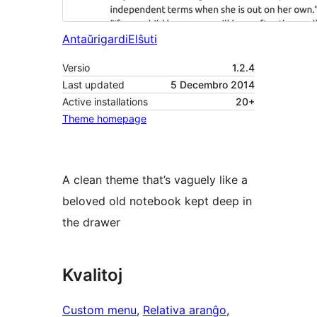
Antaŭrigardi
Elŝuti
Versio
1.2.4
Last updated
5 Decembro 2014
Active installations
20+
Theme homepage
A clean theme that’s vaguely like a
beloved old notebook kept deep in
the drawer
Kvalitoj
Custom menu
, 
Relativa aranĝo
, 