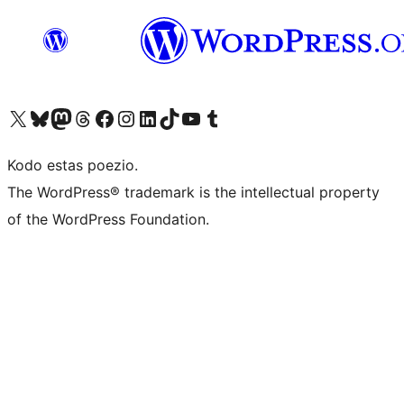
Visit our X (formerly Twitter) account
Visit our Bluesky account
Visit our Mastodon account
Visit our Threads account
Visit our Facebook page
Visit our Instagram account
Visit our LinkedIn account
Visit our TikTok account
Visit our YouTube channel
Visit our Tumblr account
Kodo estas poezio.
The WordPress® trademark is the intellectual property
of the WordPress Foundation.