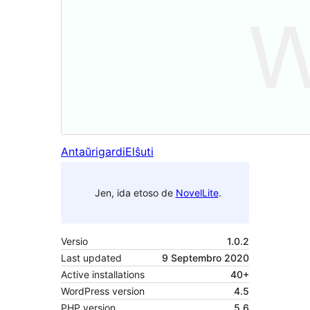
Antaŭrigardi
Elŝuti
Jen, ida etoso de
NovelLite
.
Versio
1.0.2
Last updated
9 Septembro 2020
Active installations
40+
WordPress version
4.5
PHP version
5.6