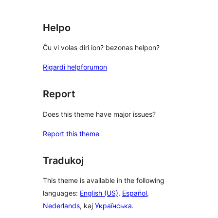
review
Helpo
Ĉu vi volas diri ion? bezonas helpon?
Rigardi helpforumon
Report
Does this theme have major issues?
Report this theme
Tradukoj
This theme is available in the following
languages:
English (US)
,
Español
,
Nederlands
, kaj
Українська
.