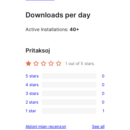
Downloads per day
Active Installations:
40+
Pritaksoj
1
out of 5 stars.
5 stars
0
0
4 stars
0
5-
0
3 stars
0
star
4-
0
reviews
2 stars
0
star
3-
0
reviews
1 star
1
star
2-
1
reviews
star
1-
reviews
Aldoni mian recenzon
See all
reviews
star