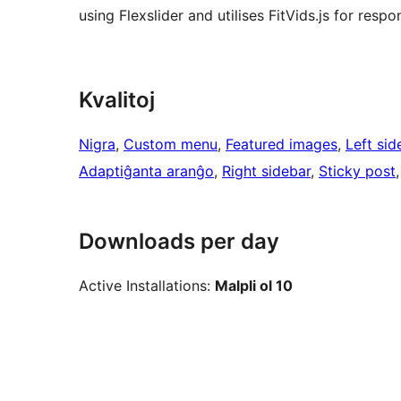
using Flexslider and utilises FitVids.js for respo
Kvalitoj
Nigra
, 
Custom menu
, 
Featured images
, 
Left sid
Adaptiĝanta aranĝo
, 
Right sidebar
, 
Sticky post
,
Downloads per day
Active Installations:
Malpli ol 10