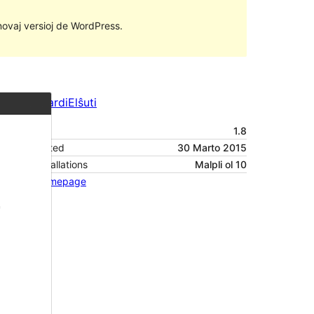
 novaj versioj de WordPress.
Antaŭrigardi
Elŝuti
Versio
1.8
Last updated
30 Marto 2015
Active installations
Malpli ol 10
Theme homepage