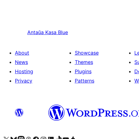
Antaŭa
Kasa Blue
About
Showcase
L
News
Themes
S
Hosting
Plugins
D
Privacy
Patterns
W