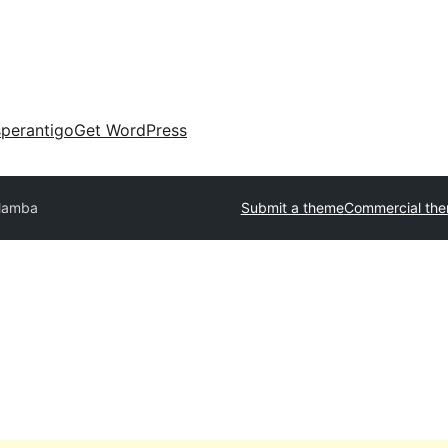
perantigo
Get WordPress
amba
Submit a theme
Commercial th