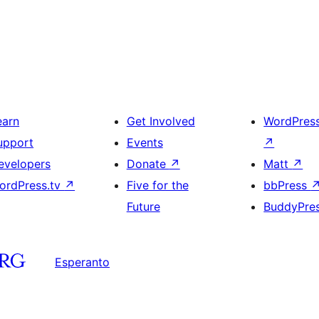
earn
Get Involved
WordPres
upport
Events
↗
evelopers
Donate
↗
Matt
↗
ordPress.tv
↗
Five for the
bbPress
Future
BuddyPre
Esperanto