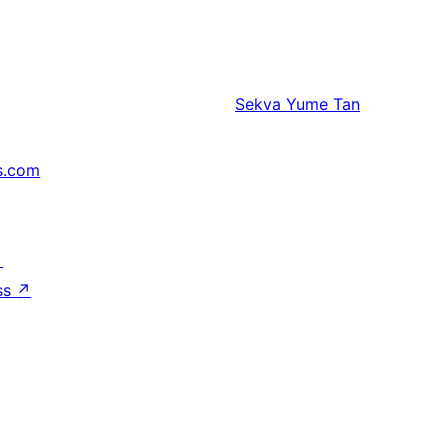
Sekva
Yume Tan
s.com
↗
ss
↗