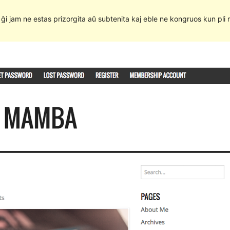
e ĝi jam ne estas prizorgita aŭ subtenita kaj eble ne kongruos kun pli