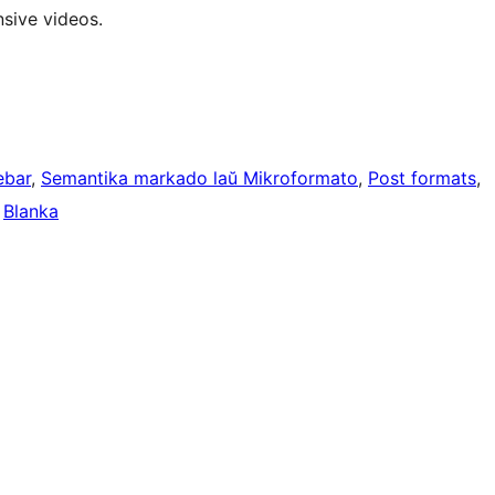
nsive videos.
ebar
, 
Semantika markado laŭ Mikroformato
, 
Post formats
, 
 
Blanka