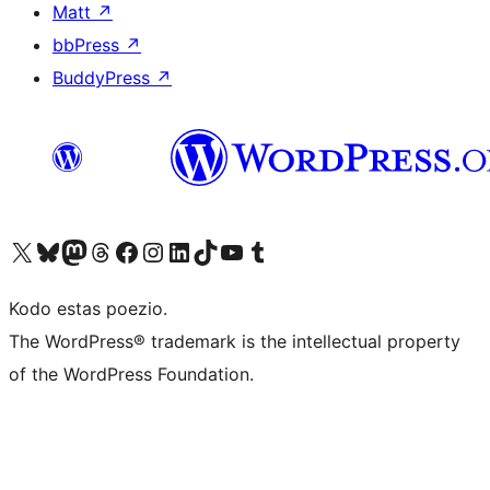
Matt
↗
bbPress
↗
BuddyPress
↗
Visit our X (formerly Twitter) account
Visit our Bluesky account
Visit our Mastodon account
Visit our Threads account
Visit our Facebook page
Visit our Instagram account
Visit our LinkedIn account
Visit our TikTok account
Visit our YouTube channel
Visit our Tumblr account
Kodo estas poezio.
The WordPress® trademark is the intellectual property
of the WordPress Foundation.