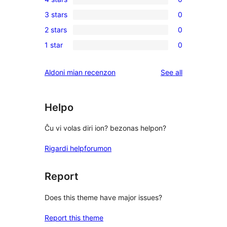
5-
0
3 stars
0
star
4-
0
review
2 stars
0
star
3-
0
reviews
1 star
0
star
2-
0
reviews
star
1-
reviews
Aldoni mian recenzon
See all
reviews
star
reviews
Helpo
Ĉu vi volas diri ion? bezonas helpon?
Rigardi helpforumon
Report
Does this theme have major issues?
Report this theme