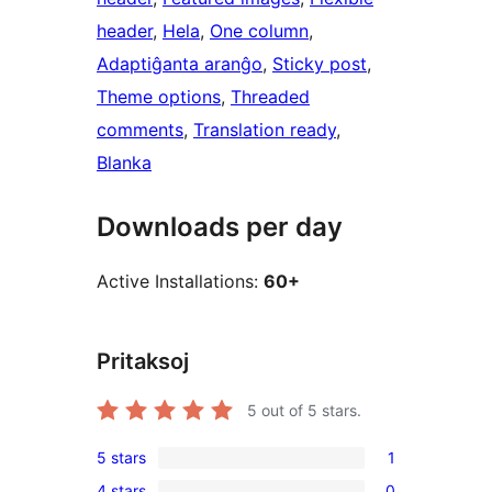
header
, 
Hela
, 
One column
, 
Adaptiĝanta aranĝo
, 
Sticky post
, 
Theme options
, 
Threaded
comments
, 
Translation ready
, 
Blanka
Downloads per day
Active Installations:
60+
Pritaksoj
5
out of 5 stars.
5 stars
1
1
4 stars
0