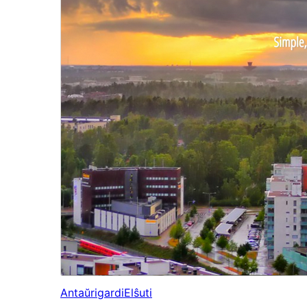
Antaŭrigardi
Elŝuti