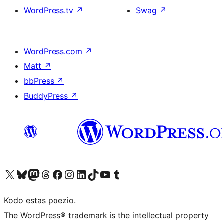
WordPress.tv
↗
Swag
↗
WordPress.com
↗
Matt
↗
bbPress
↗
BuddyPress
↗
Visit our X (formerly Twitter) account
Visit our Bluesky account
Visit our Mastodon account
Visit our Threads account
Visit our Facebook page
Visit our Instagram account
Visit our LinkedIn account
Visit our TikTok account
Visit our YouTube channel
Visit our Tumblr account
Kodo estas poezio.
The WordPress® trademark is the intellectual property