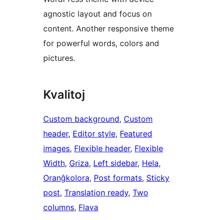
agnostic layout and focus on
content. Another responsive theme
for powerful words, colors and
pictures.
Kvalitoj
Custom background
, 
Custom
header
, 
Editor style
, 
Featured
images
, 
Flexible header
, 
Flexible
Width
, 
Griza
, 
Left sidebar
, 
Hela
, 
Oranĝkolora
, 
Post formats
, 
Sticky
post
, 
Translation ready
, 
Two
columns
, 
Flava