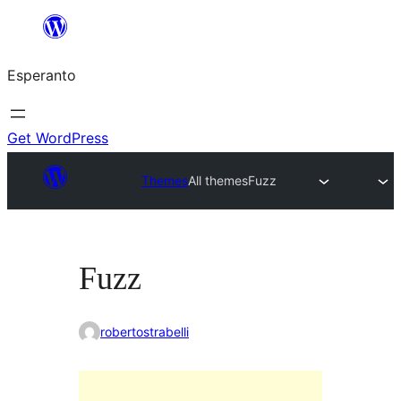
Iri
rekte
Esperanto
al
la
enhavo
Get WordPress
Themes
All themes
Fuzz
Fuzz
robertostrabelli