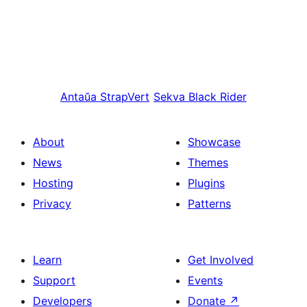
Antaŭa
StrapVert
Sekva
Black Rider
About
Showcase
News
Themes
Hosting
Plugins
Privacy
Patterns
Learn
Get Involved
Support
Events
Developers
Donate
↗