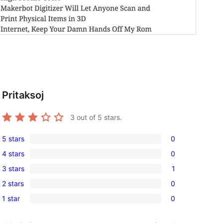
Pritaksoj
3
out of 5 stars.
5 stars
0
0
4 stars
0
5-
0
3 stars
1
star
4-
1
, 
reviews
2 stars
0
star
3-
0
reviews
1 star
0
star
2-
0
review
star
1-