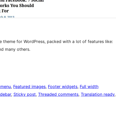
 theme for WordPress, packed with a lot of features like:
nd many others.
 menu
, 
Featured images
, 
Footer widgets
, 
Full width
idebar
, 
Sticky post
, 
Threaded comments
, 
Translation ready