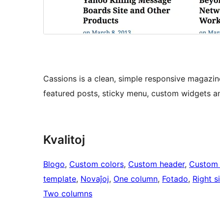
Cassions is a clean, simple responsive magazine
featured posts, sticky menu, custom widgets a
Kvalitoj
Blogo
, 
Custom colors
, 
Custom header
, 
Custom
template
, 
Novaĵoj
, 
One column
, 
Fotado
, 
Right s
Two columns