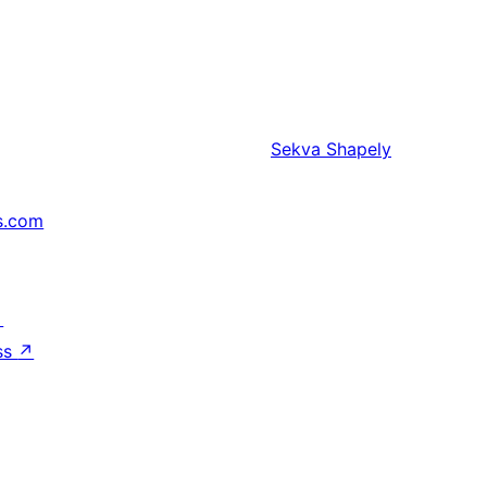
Sekva
Shapely
s.com
↗
ss
↗