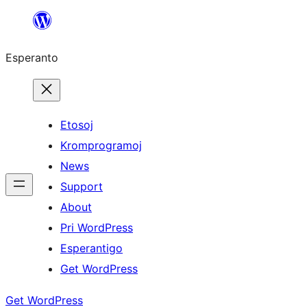
Iri
rekte
Esperanto
al
la
enhavo
Etosoj
Kromprogramoj
News
Support
About
Pri WordPress
Esperantigo
Get WordPress
Get WordPress