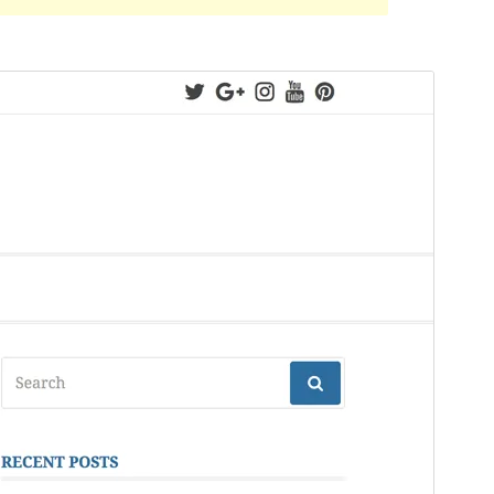
Antaŭrigardi
Elŝuti
Versio
0.0.7
Last updated
15 Oktobro 2021
Active installations
400+
PHP version
5.6
Theme homepage