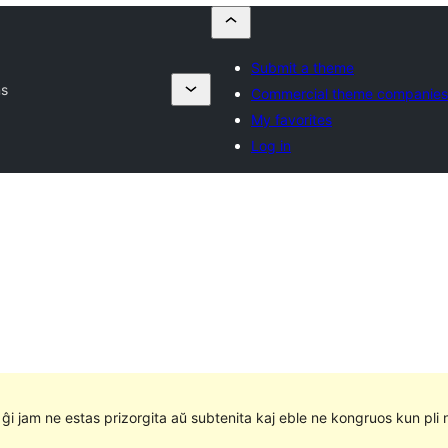
Submit a theme
ns
Commercial theme companies
My favorites
Log in
e ĝi jam ne estas prizorgita aŭ subtenita kaj eble ne kongruos kun pli