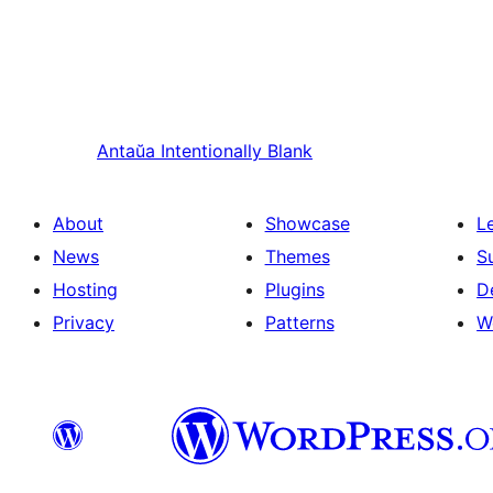
Antaŭa
Intentionally Blank
About
Showcase
L
News
Themes
S
Hosting
Plugins
D
Privacy
Patterns
W