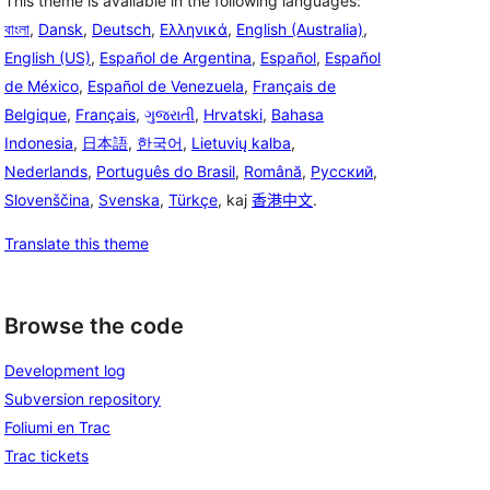
This theme is available in the following languages:
বাংলা
,
Dansk
,
Deutsch
,
Ελληνικά
,
English (Australia)
,
English (US)
,
Español de Argentina
,
Español
,
Español
de México
,
Español de Venezuela
,
Français de
Belgique
,
Français
,
ગુજરાતી
,
Hrvatski
,
Bahasa
Indonesia
,
日本語
,
한국어
,
Lietuvių kalba
,
Nederlands
,
Português do Brasil
,
Română
,
Русский
,
Slovenščina
,
Svenska
,
Türkçe
, kaj
香港中文
.
Translate this theme
Browse the code
Development log
Subversion repository
Foliumi en Trac
Trac tickets