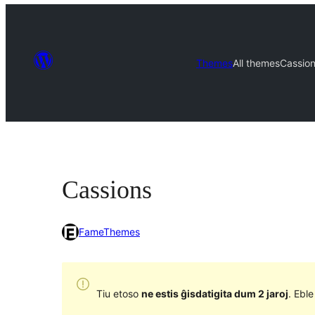
Themes
All themes
Cassio
Cassions
FameThemes
Tiu etoso
ne estis ĝisdatigita dum 2 jaroj
. Ebl