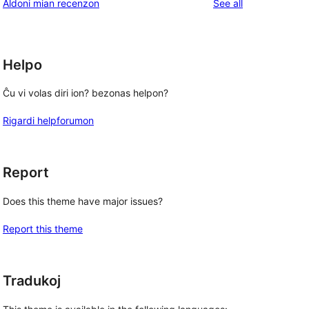
reviews
Aldoni mian recenzon
See all
reviews
star
reviews
Helpo
Ĉu vi volas diri ion? bezonas helpon?
Rigardi helpforumon
Report
Does this theme have major issues?
Report this theme
Tradukoj