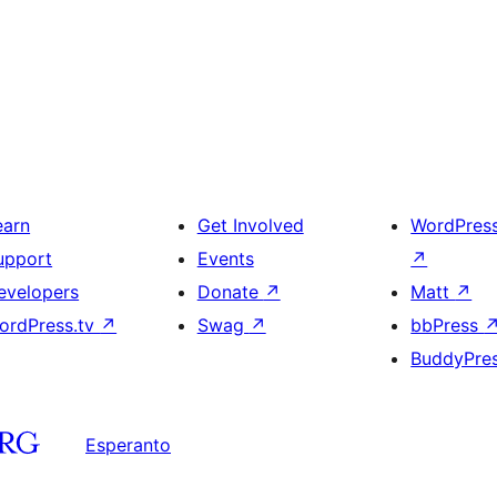
earn
Get Involved
WordPres
upport
Events
↗
evelopers
Donate
↗
Matt
↗
ordPress.tv
↗
Swag
↗
bbPress
BuddyPre
Esperanto