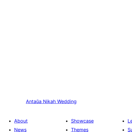
Antaŭa
Nikah Wedding
About
Showcase
L
News
Themes
S