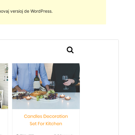
 novaj versioj de WordPress.
Antaŭrigardi
Elŝuti
Versio
1.1.5
Last updated
21 Decembro 2018
Active installations
Malpli ol 10
WordPress version
4.8
Theme homepage