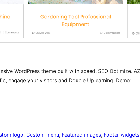
sponsive WordPress theme built with speed, SEO Optimize. A
affic, engage your visitors and Double Up earning. Demo:
stom logo
, 
Custom menu
, 
Featured images
, 
Footer widgets