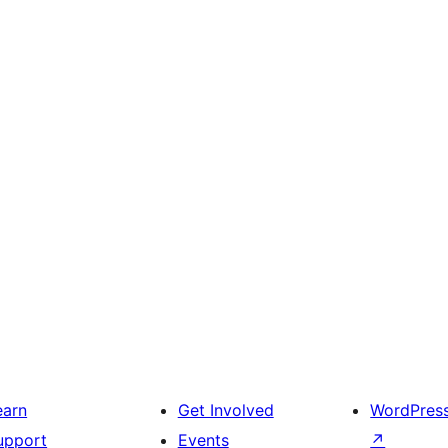
earn
Get Involved
WordPres
upport
Events
↗