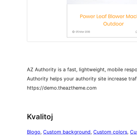
AZ Authority is a fast, lightweight, mobile re
Authority helps your authority site increase tr
https://demo.theaztheme.com
Kvalitoj
Blogo
, 
Custom background
, 
Custom colors
, 
Cu