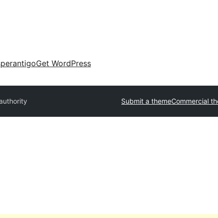
perantigo
Get WordPress
authority
Submit a theme
Commercial t