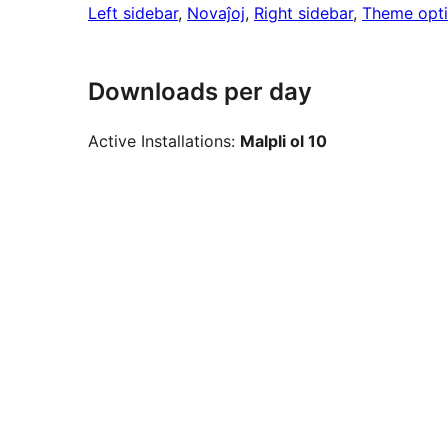
Left sidebar
, 
Novaĵoj
, 
Right sidebar
, 
Theme opt
Downloads per day
Active Installations:
Malpli ol 10