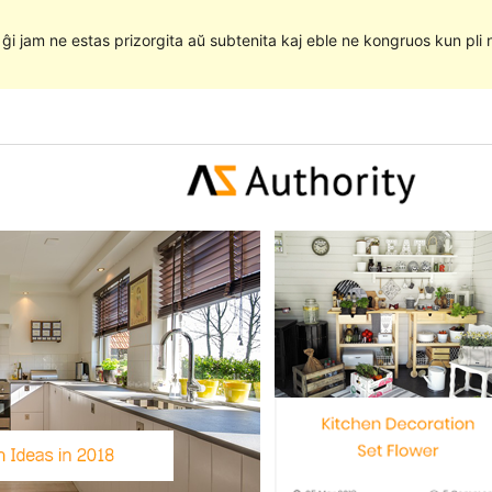
e ĝi jam ne estas prizorgita aŭ subtenita kaj eble ne kongruos kun pli