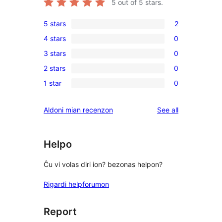
5
out of 5 stars.
5 stars
2
2
4 stars
0
5-
0
3 stars
0
star
4-
0
reviews
2 stars
0
star
3-
0
reviews
1 star
0
star
2-
0
reviews
star
1-
reviews
Aldoni mian recenzon
See all
reviews
star
reviews
Helpo
Ĉu vi volas diri ion? bezonas helpon?
Rigardi helpforumon
Report