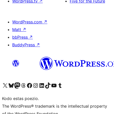
WordPress.tv
↗
Five for the Future
WordPress.com
↗
Matt
↗
bbPress
↗
BuddyPress
↗
Visit our X (formerly Twitter) account
Visit our Bluesky account
Visit our Mastodon account
Visit our Threads account
Visit our Facebook page
Visit our Instagram account
Visit our LinkedIn account
Visit our TikTok account
Visit our YouTube channel
Visit our Tumblr account
Kodo estas poezio.
The WordPress® trademark is the intellectual property
of the WordPress Foundation.