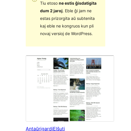
Tiu etoso
ne estis ĝisdatigita
dum 2 jaroj
. Eble ĝi jam ne
estas prizorgita aŭ subtenita
kaj eble ne kongruos kun pli
novaj versioj de WordPress.
Antaŭrigardi
Elŝuti