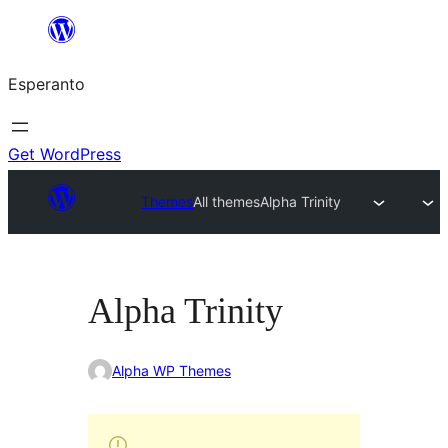
Iri
rekte
Esperanto
al
la
enhavo
Get WordPress
Themes
All themes
Alpha Trinity
Alpha Trinity
Alpha WP Themes