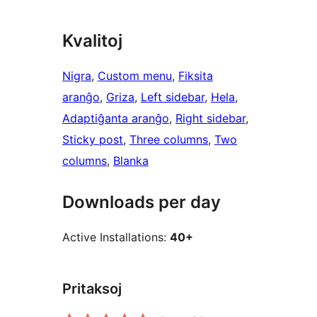
Kvalitoj
Nigra
, 
Custom menu
, 
Fiksita
aranĝo
, 
Griza
, 
Left sidebar
, 
Hela
, 
Adaptiĝanta aranĝo
, 
Right sidebar
, 
Sticky post
, 
Three columns
, 
Two
columns
, 
Blanka
Downloads per day
Active Installations:
40+
Pritaksoj