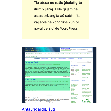
Tiu etoso
ne estis ĝisdatigita
dum 2 jaroj
. Eble ĝi jam ne
estas prizorgita aŭ subtenita
kaj eble ne kongruos kun pli
novaj versioj de WordPress.
Antaŭrigardi
Elŝuti