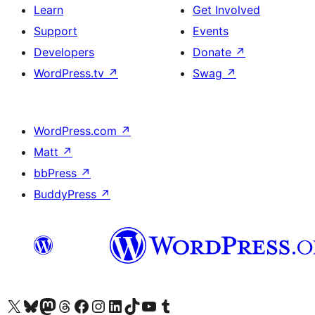
Learn
Get Involved
Support
Events
Developers
Donate
↗
WordPress.tv
↗
Swag
↗
WordPress.com
↗
Matt
↗
bbPress
↗
BuddyPress
↗
Visit our X (formerly Twitter) account
Visit our Bluesky account
Visit our Mastodon account
Visit our Threads account
Visit our Facebook page
Visit our Instagram account
Visit our LinkedIn account
Visit our TikTok account
Visit our YouTube channel
Visit our Tumblr account