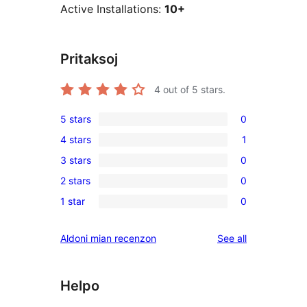
Active Installations:
10+
Pritaksoj
4
out of 5 stars.
5 stars
0
0
4 stars
1
5-
1
3 stars
0
star
4-
0
reviews
2 stars
0
star
3-
0
review
1 star
0
star
2-
0
reviews
star
1-
reviews
Aldoni mian recenzon
See all
reviews
star
reviews
Helpo