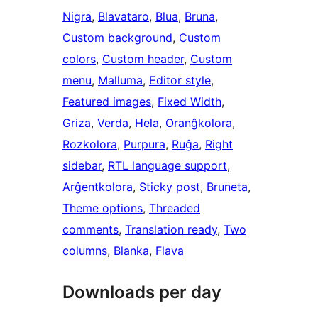
Nigra
, 
Blavataro
, 
Blua
, 
Bruna
, 
Custom background
, 
Custom
colors
, 
Custom header
, 
Custom
menu
, 
Malluma
, 
Editor style
, 
Featured images
, 
Fixed Width
, 
Griza
, 
Verda
, 
Hela
, 
Oranĝkolora
, 
Rozkolora
, 
Purpura
, 
Ruĝa
, 
Right
sidebar
, 
RTL language support
, 
Arĝentkolora
, 
Sticky post
, 
Bruneta
, 
Theme options
, 
Threaded
comments
, 
Translation ready
, 
Two
columns
, 
Blanka
, 
Flava
Downloads per day