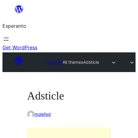
Iri
rekte
Esperanto
al
la
enhavo
Get WordPress
Themes
All themes
Adsticle
Adsticle
molefed