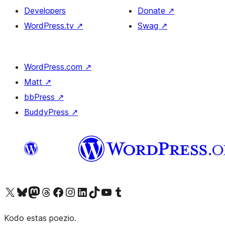
Developers
Donate
↗
WordPress.tv
↗
Swag
↗
WordPress.com
↗
Matt
↗
bbPress
↗
BuddyPress
↗
Visit our X (formerly Twitter) account
Visit our Bluesky account
Visit our Mastodon account
Visit our Threads account
Visit our Facebook page
Visit our Instagram account
Visit our LinkedIn account
Visit our TikTok account
Visit our YouTube channel
Visit our Tumblr account
Kodo estas poezio.