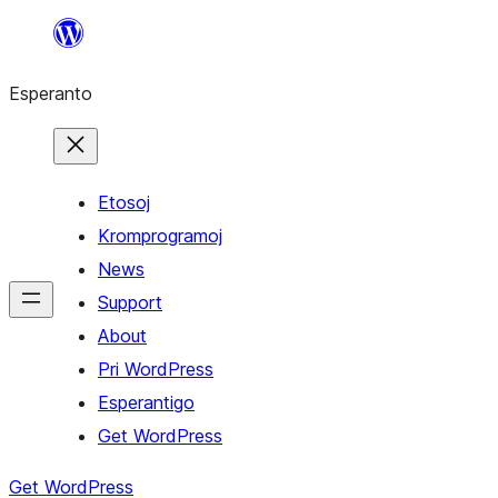
Iri
rekte
Esperanto
al
la
enhavo
Etosoj
Kromprogramoj
News
Support
About
Pri WordPress
Esperantigo
Get WordPress
Get WordPress