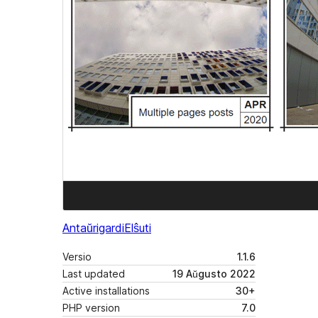
Antaŭrigardi
Elŝuti
Versio
1.1.6
Last updated
19 Aŭgusto 2022
Active installations
30+
PHP version
7.0