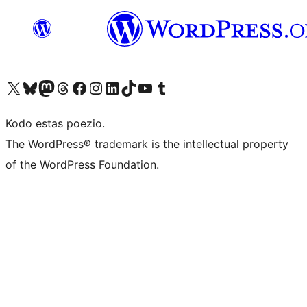
Visit our X (formerly Twitter) account
Visit our Bluesky account
Visit our Mastodon account
Visit our Threads account
Visit our Facebook page
Visit our Instagram account
Visit our LinkedIn account
Visit our TikTok account
Visit our YouTube channel
Visit our Tumblr account
Kodo estas poezio.
The WordPress® trademark is the intellectual property
of the WordPress Foundation.