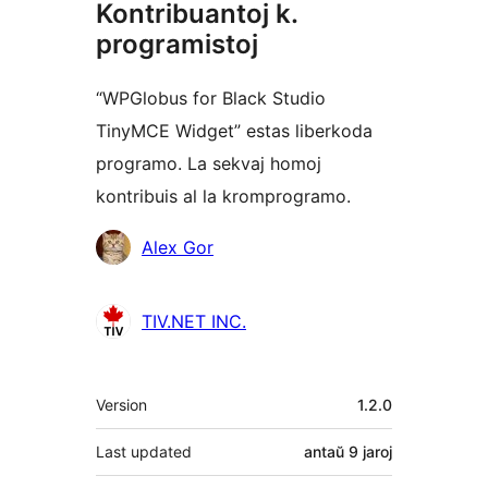
Kontribuantoj k.
programistoj
“WPGlobus for Black Studio
TinyMCE Widget” estas liberkoda
programo. La sekvaj homoj
kontribuis al la kromprogramo.
Kontribuantoj
Alex Gor
TIV.NET INC.
Metadatumoj
Version
1.2.0
Last updated
antaŭ
9 jaroj