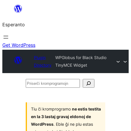
Iri
rekte
Esperanto
al
la
enhavo
Get WordPress
Plugin
WPGlobus for Black Studio
Directory
TinyMCE Widget
Priserĉi
kromprogramojn
Tiu ĉi kromprogramo
ne estis testita
en la 3 lastaj gravaj eldonoj de
WordPress
. Eble ĝi ne plu estas