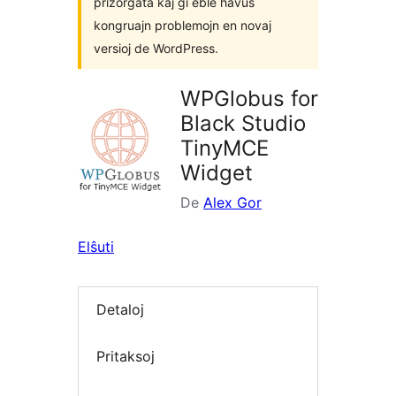
prizorgata kaj ĝi eble havus
kongruajn problemojn en novaj
versioj de WordPress.
WPGlobus for
Black Studio
TinyMCE
Widget
De
Alex Gor
Elŝuti
Detaloj
Pritaksoj