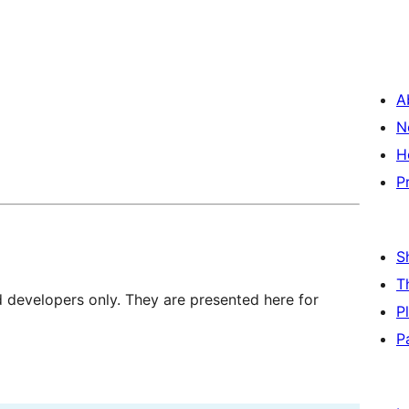
A
N
H
P
S
T
d developers only. They are presented here for
P
P