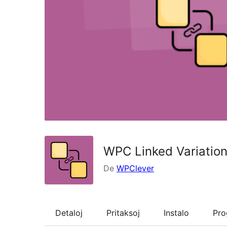
WPC Linked Variati
De
WPClever
Detaloj
Pritaksoj
Instalo
Pr