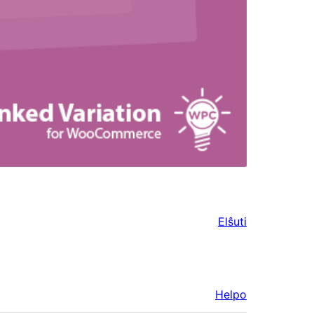
Elŝuti
Helpo