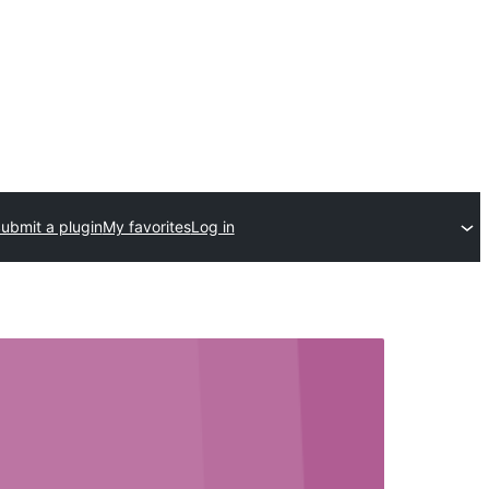
ubmit a plugin
My favorites
Log in