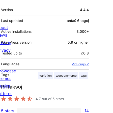
Metadatumoj
Version
4.4.4
Last updated
antaŭ
6 tagoj
bout
Active installations
3.000+
ews
osting
WordPress version
5.9 or higher
rivacy
Tested up to
7.0.3
Languages
Vidi ĉiujn 2
howcase
Tags
variation
woocommerce
wpc
hemes
lugins
Pritaksoj
atterns
4.7
out of 5 stars.
5 stars
14