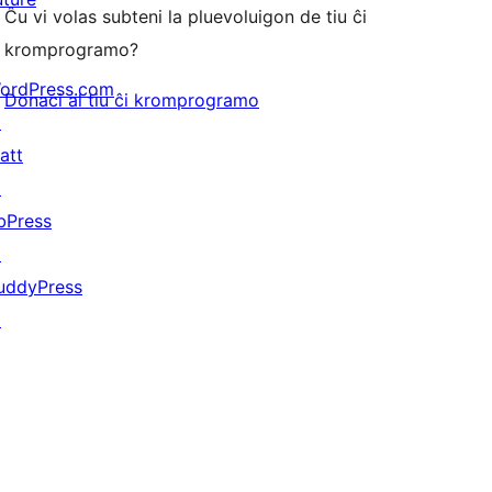
Ĉu vi volas subteni la pluevoluigon de tiu ĉi
kromprogramo?
ordPress.com
Donaci al tiu ĉi kromprogramo
↗
att
↗
bPress
↗
uddyPress
↗