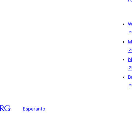
W
M
b
B
Esperanto