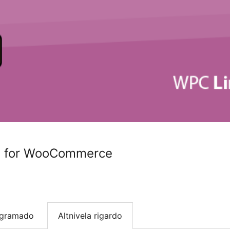
on for WooCommerce
ogramado
Altnivela rigardo