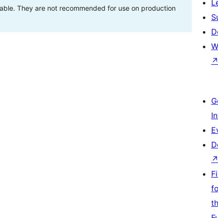
L
stable. They are not recommended for use on production
S
D
W
G
I
E
D
F
f
t
F