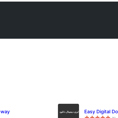
eway
Easy Digital 
su