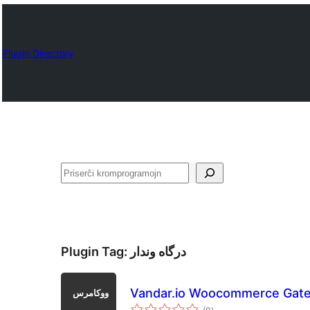
Plugin Directory
Serĉi
Plugin Tag:
درگاه وندار
Vandar.io Woocommerce Gat
sumaj