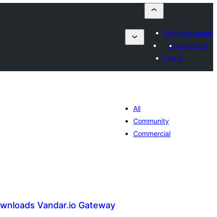
Submit a plugin
My favorites
Log in
All
Community
Commercial
Downloads Vandar.io Gateway
maj