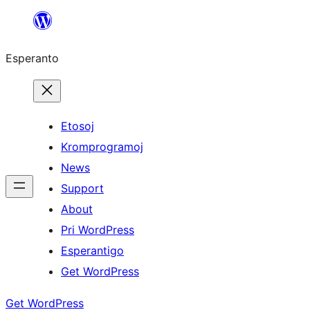
Iri
rekte
Esperanto
al
la
enhavo
Etosoj
Kromprogramoj
News
Support
About
Pri WordPress
Esperantigo
Get WordPress
Get WordPress