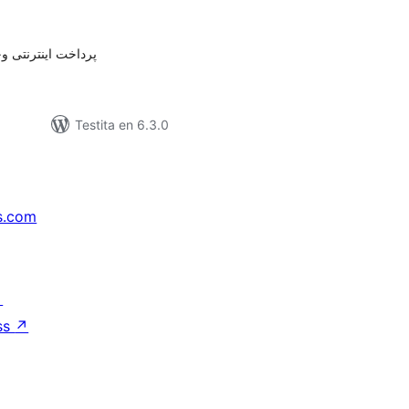
itaksoj
پرداخت اینترنتی و
Testita en 6.3.0
s.com
↗
ss
↗