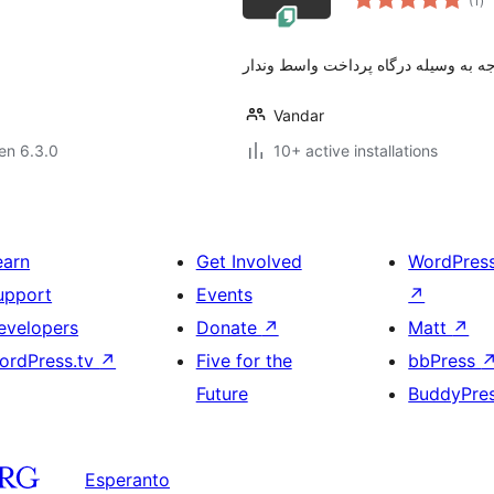
(1
)
pr
جه به وسیله درگاه پرداخت واسط وندار
Vandar
 en 6.3.0
10+ active installations
earn
Get Involved
WordPres
upport
Events
↗
evelopers
Donate
↗
Matt
↗
ordPress.tv
↗
Five for the
bbPress
Future
BuddyPre
Esperanto