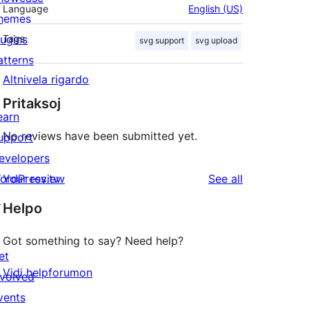
Language
English (US)
hemes
lugins
Tags
svg support
svg upload
atterns
Altnivela rigardo
Pritaksoj
earn
No reviews have been submitted yet.
upport
evelopers
reviews
ordPress.tv
Your review
See all
↗
Helpo
Got something to say? Need help?
et
Vidi helpforumon
nvolved
vents