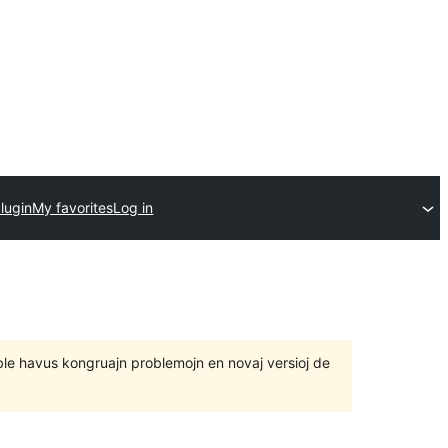
lugin
My favorites
Log in
 eble havus kongruajn problemojn en novaj versioj de