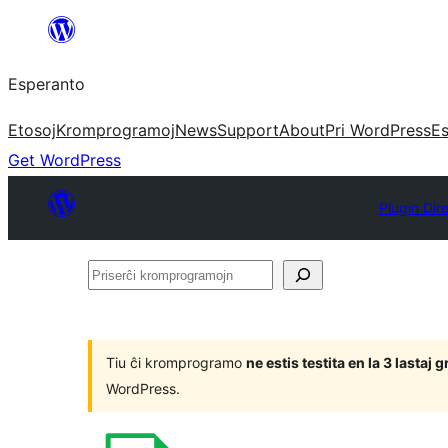
Iri
rekte
Esperanto
al
la
Etosoj
Kromprogramoj
News
Support
About
Pri WordPress
Es
enhavo
Get WordPress
Plugin Dir
Priserĉi
kromprogramojn
Tiu ĉi kromprogramo
ne estis testita en la 3 lasta
WordPress.