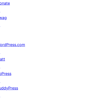
onate
↗
wag
↗
ordPress.com
↗
att
↗
bPress
↗
uddyPress
↗