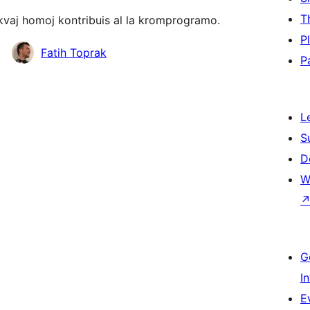
T
kvaj homoj kontribuis al la kromprogramo.
P
Fatih Toprak
P
L
S
D
W
G
I
E