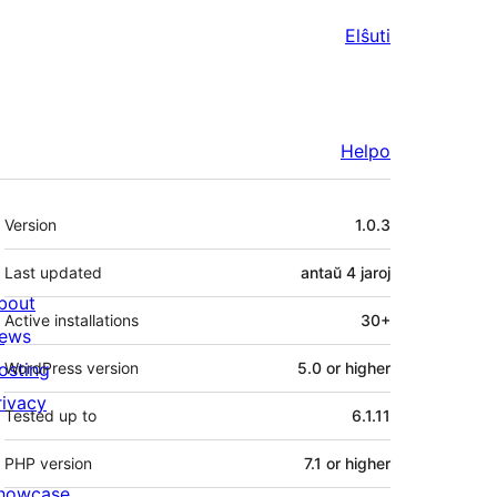
Elŝuti
Helpo
Metadatumoj
Version
1.0.3
Last updated
antaŭ
4 jaroj
bout
Active installations
30+
ews
osting
WordPress version
5.0 or higher
rivacy
Tested up to
6.1.11
PHP version
7.1 or higher
howcase