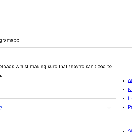
ogramado
ploads whilst making sure that they’re sanitized to
.
A
N
H
P
?
S