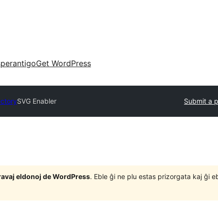
perantigo
Get WordPress
ectory
SVG Enabler
Submit a p
j gravaj eldonoj de WordPress
. Eble ĝi ne plu estas prizorgata kaj ĝi