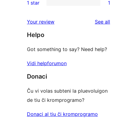
1 star
1
reviews
star
2-
1
reviews
star
1-
reviews
Your review
See all
reviews
star
Helpo
review
Got something to say? Need help?
Vidi helpforumon
Donaci
Ĉu vi volas subteni la pluevoluigon
de tiu ĉi kromprogramo?
Donaci al tiu ĉi kromprogramo