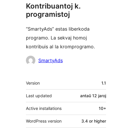
Kontribuantoj k.
programistoj
“SmartyAds” estas liberkoda
programo. La sekvaj homoj
kontribuis al la kromprogramo.
Kontribuantoj
SmartyAds
Metadatumoj
Version
1.1
Last updated
antaŭ
12 jaroj
Active installations
10+
WordPress version
3.4 or higher