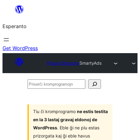
Iri
rekte
Esperanto
al
la
enhavo
Get WordPress
Plugin Directory
SmartyAds
Priserĉi
kromprogramojn
Tiu ĉi kromprogramo
ne estis testita
en la 3 lastaj gravaj eldonoj de
WordPress
. Eble ĝi ne plu estas
prizorgata kaj ĝi eble havus