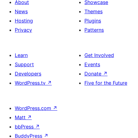
About
Showcase
News
Themes
Hosting
Plugins
Privacy
Patterns
Learn
Get Involved
Support
Events
Developers
Donate
↗
WordPress.tv
↗
Five for the Future
WordPress.com
↗
Matt
↗
bbPress
↗
BuddyPress
↗