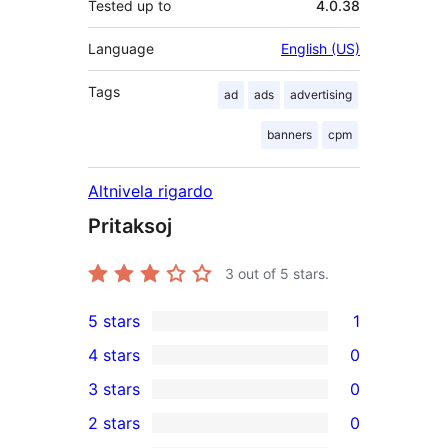
Tested up to
4.0.38
Language
English (US)
Tags
ad
ads
advertising
banners
cpm
Altnivela rigardo
Pritaksoj
3
out of 5 stars.
5 stars
1
1
4 stars
0
5-
0
3 stars
0
star
4-
0
2 stars
0
review
star
3-
0