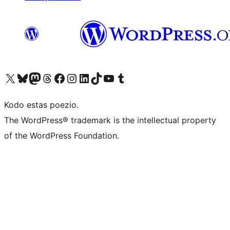
Visit our X (formerly Twitter) account
Visit our Bluesky account
Visit our Mastodon account
Visit our Threads account
Visit our Facebook page
Visit our Instagram account
Visit our LinkedIn account
Visit our TikTok account
Visit our YouTube channel
Visit our Tumblr account
Kodo estas poezio.
The WordPress® trademark is the intellectual property
of the WordPress Foundation.