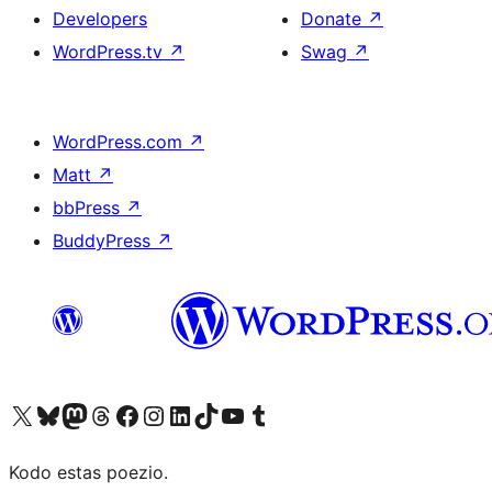
Developers
Donate
↗
WordPress.tv
↗
Swag
↗
WordPress.com
↗
Matt
↗
bbPress
↗
BuddyPress
↗
Visit our X (formerly Twitter) account
Visit our Bluesky account
Visit our Mastodon account
Visit our Threads account
Visit our Facebook page
Visit our Instagram account
Visit our LinkedIn account
Visit our TikTok account
Visit our YouTube channel
Visit our Tumblr account
Kodo estas poezio.