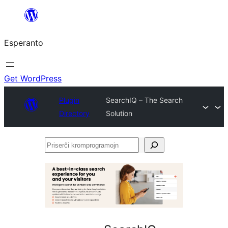
Iri
rekte
Esperanto
al
la
enhavo
Get WordPress
Plugin
SearchIQ – The Search
Directory
Solution
Priserĉi
kromprogramojn