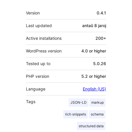
Metadatumoj
Version
0.4.1
Last updated
antaŭ
8 jaroj
Active installations
200+
WordPress version
4.0 or higher
Tested up to
5.0.26
PHP version
5.2 or higher
Language
English (US)
Tags
JSON-LD
markup
rich snippets
schema
structured data