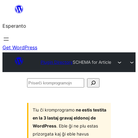
Iri
rekte
Esperanto
al
la
enhavo
Get WordPress
Plugin Directory
SCHEMA for Article
Priserĉi
kromprogramojn
Tiu ĉi kromprogramo
ne estis testita
en la 3 lastaj gravaj eldonoj de
WordPress
. Eble ĝi ne plu estas
prizorgata kaj ĝi eble havus