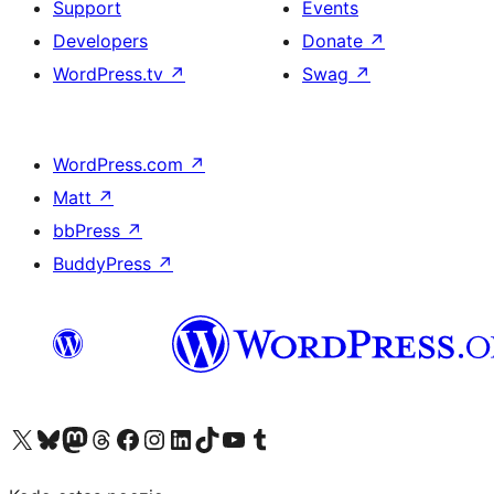
Support
Events
Developers
Donate
↗
WordPress.tv
↗
Swag
↗
WordPress.com
↗
Matt
↗
bbPress
↗
BuddyPress
↗
Visit our X (formerly Twitter) account
Visit our Bluesky account
Visit our Mastodon account
Visit our Threads account
Visit our Facebook page
Visit our Instagram account
Visit our LinkedIn account
Visit our TikTok account
Visit our YouTube channel
Visit our Tumblr account