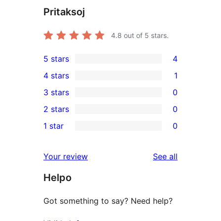
Pritaksoj
4.8
out of 5 stars.
5 stars
4
4
4 stars
1
5-
1
3 stars
0
star
4-
0
2 stars
0
reviews
star
3-
0
1 star
0
review
star
2-
0
reviews
star
1-
reviews
Your review
See all
reviews
star
Helpo
reviews
Got something to say? Need help?