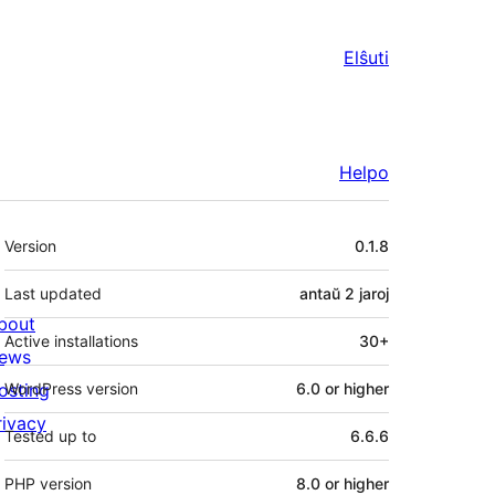
Elŝuti
Helpo
Metadatumoj
Version
0.1.8
Last updated
antaŭ
2 jaroj
bout
Active installations
30+
ews
osting
WordPress version
6.0 or higher
rivacy
Tested up to
6.6.6
PHP version
8.0 or higher