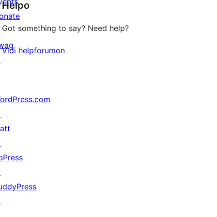
vents
Helpo
reviews
onate
Got something to say? Need help?
↗
wag
Vidi helpforumon
↗
ordPress.com
↗
att
↗
bPress
↗
uddyPress
↗