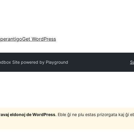
perantigo
Get WordPress
ndbox Site powered by Playground
S
j gravaj eldonoj de WordPress
. Eble ĝi ne plu estas prizorgata kaj ĝi