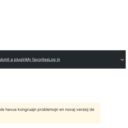
ubmit a plugin
My favorites
Log in
 eble havus kongruajn problemojn en novaj versioj de