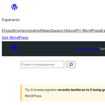
Iri
rekte
Esperanto
al
la
Etosoj
Kromprogramoj
News
Support
About
Pri WordPress
Es
enhavo
Get WordPress
Plugin Directory
Sa
Priserĉi
kromprogramojn
Tiu ĉi kromprogramo
ne estis testita en la 3 lasta
WordPress.