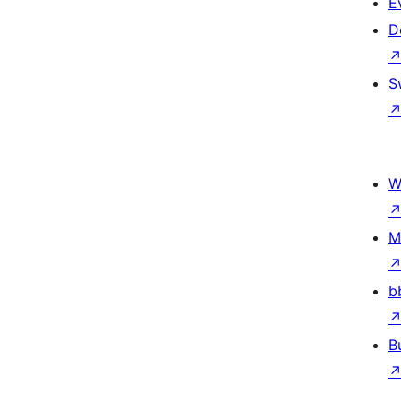
E
D
S
W
M
b
B