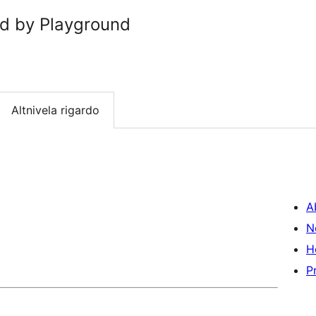
d by Playground
Altnivela rigardo
A
N
H
P