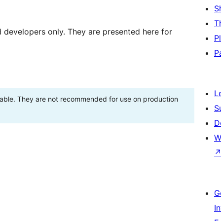
S
T
d developers only. They are presented here for
P
P
L
stable. They are not recommended for use on production
S
D
W
G
I