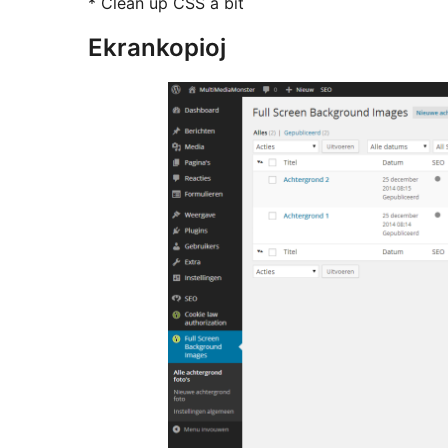
* Clean up CSS a bit
Ekrankopioj