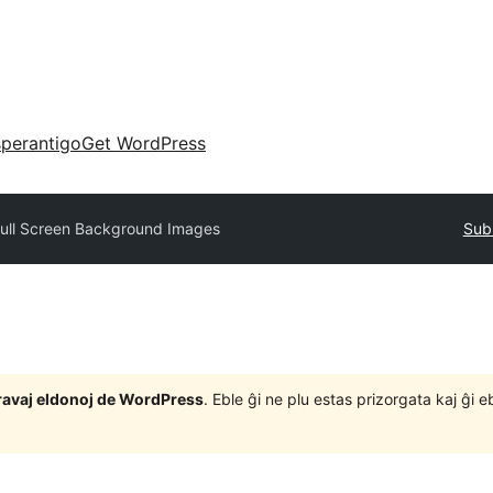
perantigo
Get WordPress
ull Screen Background Images
Subm
j gravaj eldonoj de WordPress
. Eble ĝi ne plu estas prizorgata kaj ĝi