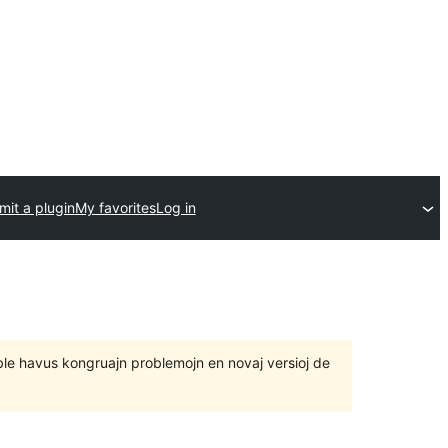
it a plugin
My favorites
Log in
 eble havus kongruajn problemojn en novaj versioj de