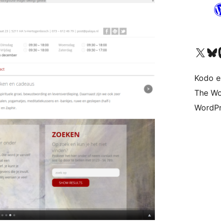
Visit our X (formerly 
Visit ou
Vi
Kodo e
The Wo
WordPr