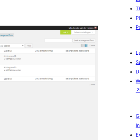
T
P
P
L
S
D
W
G
I
E