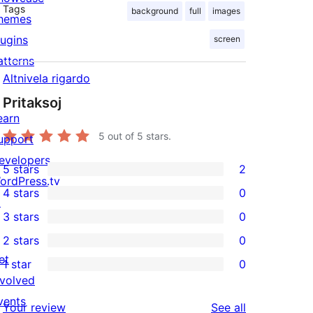
Tags
background
full
images
hemes
lugins
screen
atterns
Altnivela rigardo
Pritaksoj
earn
5
out of 5 stars.
upport
evelopers
5 stars
2
2
ordPress.tv
4 stars
0
5-
↗
0
3 stars
0
star
4-
0
2 stars
0
reviews
star
3-
0
et
1 star
0
reviews
star
2-
0
nvolved
reviews
star
1-
vents
reviews
Your review
See all
reviews