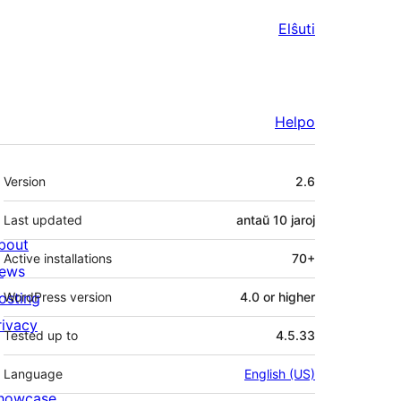
Elŝuti
Helpo
Metadatumoj
Version
2.6
Last updated
antaŭ
10 jaroj
bout
Active installations
70+
ews
osting
WordPress version
4.0 or higher
rivacy
Tested up to
4.5.33
Language
English (US)
howcase