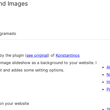
und Images
ogramado
by the plugin (
see original
) of
Konstantinos
 image slideshow as a background to your website. I
A
t and addes some setting options.
N
H
P
on your website
S