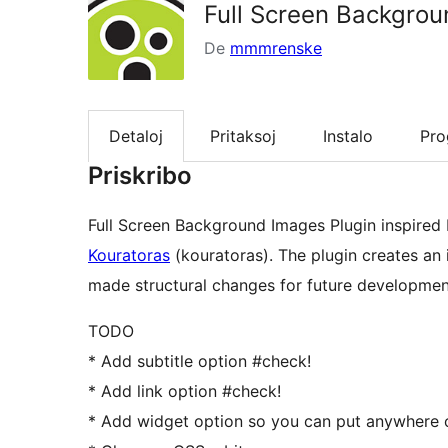
Full Screen Backgro
De
mmmrenske
Detaloj
Pritaksoj
Instalo
Pr
Priskribo
Full Screen Background Images Plugin inspired 
Kouratoras
(kouratoras). The plugin creates an
made structural changes for future developmen
TODO
* Add subtitle option #check!
* Add link option #check!
* Add widget option so you can put anywhere 