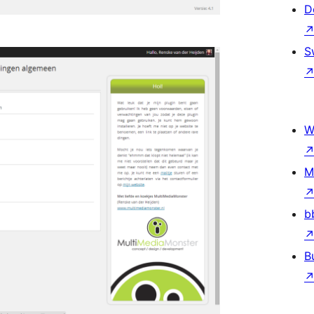
D
S
W
M
b
B