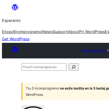
Iri
rekte
Esperanto
al
la
Etosoj
Kromprogramoj
News
Support
About
Pri WordPress
Es
enhavo
Get WordPress
Plugin Directory
F
Priserĉi
kromprogramojn
Tiu ĉi kromprogramo
ne estis testita en la 3 lasta
WordPress.