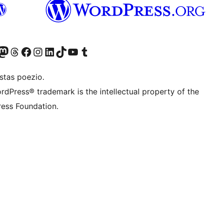
Twitter) account
r Bluesky account
sit our Mastodon account
Visit our Threads account
Visit our Facebook page
Visit our Instagram account
Visit our LinkedIn account
Visit our TikTok account
Visit our YouTube channel
Visit our Tumblr account
stas poezio.
rdPress® trademark is the intellectual property of the
ess Foundation.