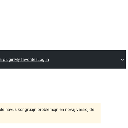
a plugin
My favorites
Log in
 eble havus kongruajn problemojn en novaj versioj de