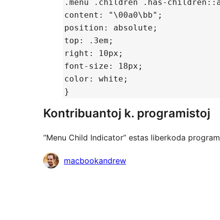
.menu .children .has-children::
content: "\00a0\bb";
position: absolute;
top: .3em;
right: 10px;
font-size: 18px;
color: white;
}
Kontribuantoj k. programistoj
“Menu Child Indicator” estas liberkoda program
Kontribuantoj
macbookandrew