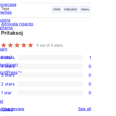
howcase
Tags
child
indicator
menu
hemes
lugins
Altnivela rigardo
atterns
Pritaksoj
5
out of 5 stars.
earn
upport
5 stars
1
1
evelopers
4 stars
0
5-
0
ordPress.tv
3 stars
0
star
4-
0
↗
2 stars
0
review
star
3-
0
1 star
0
reviews
star
2-
0
et
reviews
star
1-
reviews
Your review
See all
nvolved
reviews
star