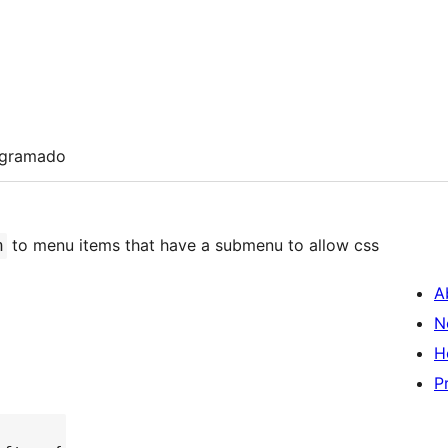
ogramado
to menu items that have a submenu to allow css
n
A
N
H
P