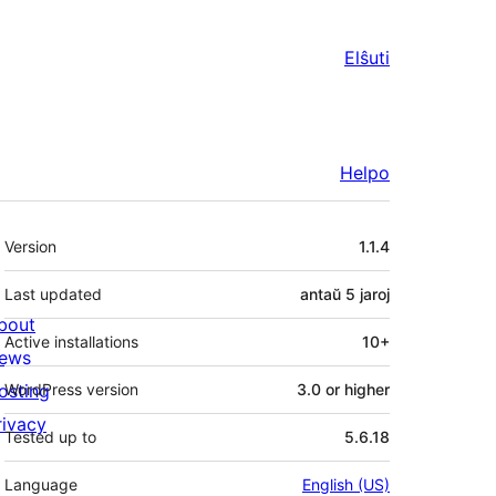
Elŝuti
Helpo
Metadatumoj
Version
1.1.4
Last updated
antaŭ
5 jaroj
bout
Active installations
10+
ews
osting
WordPress version
3.0 or higher
rivacy
Tested up to
5.6.18
Language
English (US)