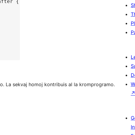
after {
S
T
P
P
L
S
D
W
o. La sekvaj homoj kontribuis al la kromprogramo.
G
I