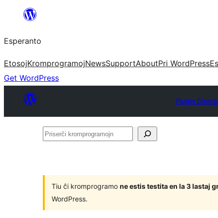
Iri
rekte
Esperanto
al
la
Etosoj
Kromprogramoj
News
Support
About
Pri WordPress
Es
enhavo
Get WordPress
Plugin Direct
Priserĉi
kromprogramojn
Tiu ĉi kromprogramo
ne estis testita en la 3 lasta
WordPress.