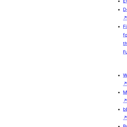
E
D
F
f
t
F
W
M
b
B