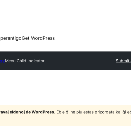
perantigo
Get WordPress
ory
Menu Child Indicator
Submit 
j gravaj eldonoj de WordPress
. Eble ĝi ne plu estas prizorgata kaj ĝi