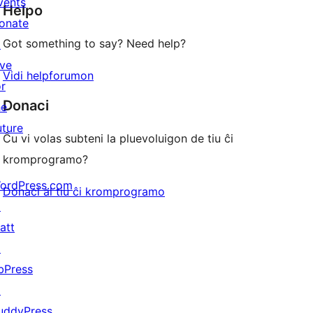
vents
Helpo
reviews
onate
Got something to say? Need help?
↗
ive
Vidi helpforumon
or
Donaci
he
uture
Ĉu vi volas subteni la pluevoluigon de tiu ĉi
kromprogramo?
ordPress.com
Donaci al tiu ĉi kromprogramo
↗
att
↗
bPress
↗
uddyPress