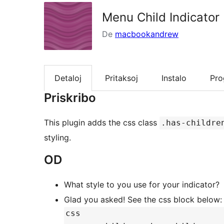
Menu Child Indicator
De
macbookandrew
Detaloj
Pritaksoj
Instalo
Pr
Priskribo
This plugin adds the css class
.has-childre
styling.
OD
What style to you use for your indicator?
Glad you asked! See the css block below:
css