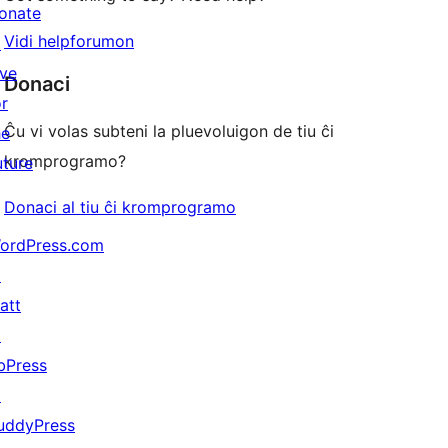
onate
Vidi helpforumon
↗
ive
Donaci
or
Ĉu vi volas subteni la pluevoluigon de tiu ĉi
he
kromprogramo?
uture
Donaci al tiu ĉi kromprogramo
ordPress.com
↗
att
↗
bPress
↗
uddyPress