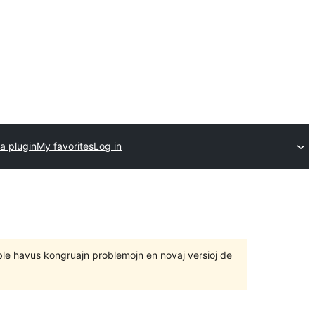
a plugin
My favorites
Log in
 eble havus kongruajn problemojn en novaj versioj de