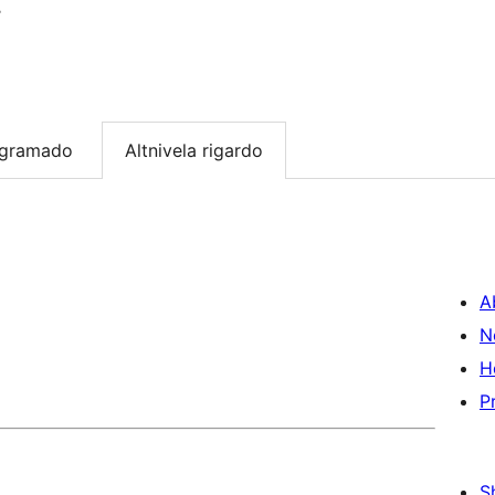
r
ogramado
Altnivela rigardo
A
N
H
P
S