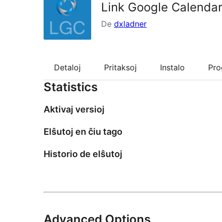
Link Google Calenda
De
dxladner
Detaloj
Pritaksoj
Instalo
Pr
Statistics
Aktivaj versioj
Elŝutoj en ĉiu tago
Historio de elŝutoj
Advanced Options