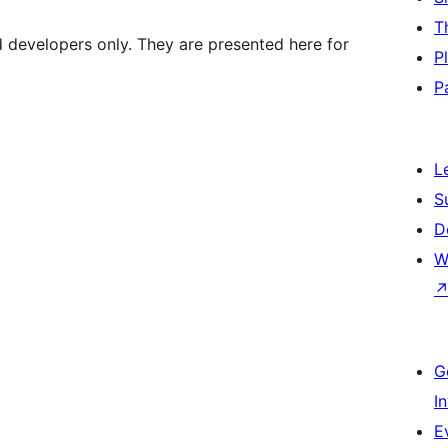
T
d developers only. They are presented here for
P
P
L
S
D
W
G
I
E