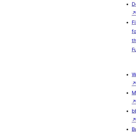
D
F
f
t
F
W
M
b
B