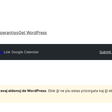
perantigo
Get WordPress
ory
Link Google Calendar
Submit 
j gravaj eldonoj de WordPress
. Eble ĝi ne plu estas prizorgata kaj ĝi