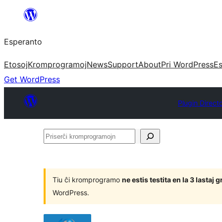
Iri
rekte
Esperanto
al
la
Etosoj
Kromprogramoj
News
Support
About
Pri WordPress
Es
enhavo
Get WordPress
Plugin Direct
Priserĉi
kromprogramojn
Tiu ĉi kromprogramo
ne estis testita en la 3 lasta
WordPress.