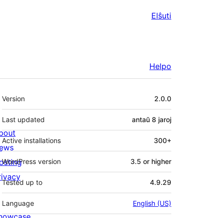
Elŝuti
Helpo
Metadatumoj
Version
2.0.0
Last updated
antaŭ
8 jaroj
bout
Active installations
300+
ews
osting
WordPress version
3.5 or higher
rivacy
Tested up to
4.9.29
Language
English (US)
howcase