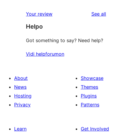
reviews
star
1-
reviews
Your review
See all
review
star
Helpo
review
Got something to say? Need help?
Vidi helpforumon
About
Showcase
News
Themes
Hosting
Plugins
Privacy
Patterns
Learn
Get Involved