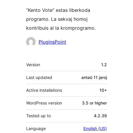
“Kento Vote” estas liberkoda
programo. La sekvaj homoj
kontribuis al la kromprogramo.
Kontribuantoj
PluginsPoint
Metadatumoj
Version
1.2
Last updated
antaŭ
11 jaroj
Active installations
10+
WordPress version
3.5 or higher
Tested up to
4.2.39
Language
English (US)