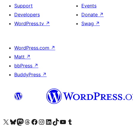
Support
Events
Developers
Donate
↗
WordPress.tv
↗
Swag
↗
WordPress.com
↗
Matt
↗
bbPress
↗
BuddyPress
↗
Visit our X (formerly Twitter) account
Visit our Bluesky account
Visit our Mastodon account
Visit our Threads account
Visit our Facebook page
Visit our Instagram account
Visit our LinkedIn account
Visit our TikTok account
Visit our YouTube channel
Visit our Tumblr account