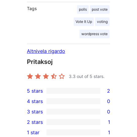
Tags
polls
post vote
Vote It Up
voting
wordpress vote
Altnivela rigardo
Pritaksoj
3.3
out of 5 stars.
5 stars
2
2
4 stars
0
5-
0
3 stars
0
star
4-
0
2 stars
1
reviews
star
3-
1
1 star
1
reviews
star
2-
1