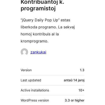
Kontribuantoj k.
programistoj
“jQuery Daily Pop Up” estas
liberkoda programo. La sekvaj
homoj kontribuis al la
kromprogramo.
Kontribuantoj
zankukai
Metadatumoj
Version
1.3
Last updated
antaŭ
14 jaroj
Active installations
10+
WordPress version
3.3 or higher