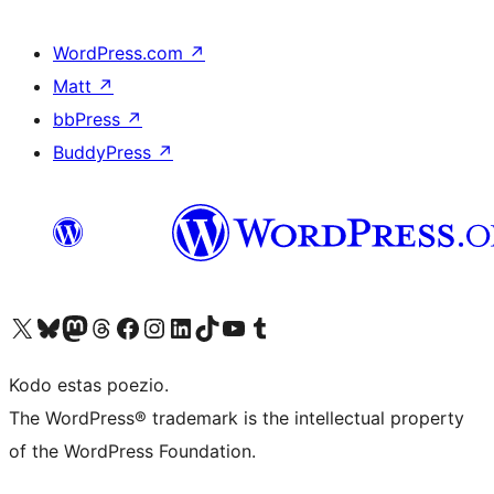
WordPress.com
↗
Matt
↗
bbPress
↗
BuddyPress
↗
Visit our X (formerly Twitter) account
Visit our Bluesky account
Visit our Mastodon account
Visit our Threads account
Visit our Facebook page
Visit our Instagram account
Visit our LinkedIn account
Visit our TikTok account
Visit our YouTube channel
Visit our Tumblr account
Kodo estas poezio.
The WordPress® trademark is the intellectual property
of the WordPress Foundation.