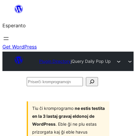
Iri
rekte
Esperanto
al
la
enhavo
Get WordPress
Plugin Directory
jQuery Daily Pop Up
Priserĉi
kromprogramojn
Tiu ĉi kromprogramo
ne estis testita
en la 3 lastaj gravaj eldonoj de
WordPress
. Eble ĝi ne plu estas
prizorgata kaj ĝi eble havus