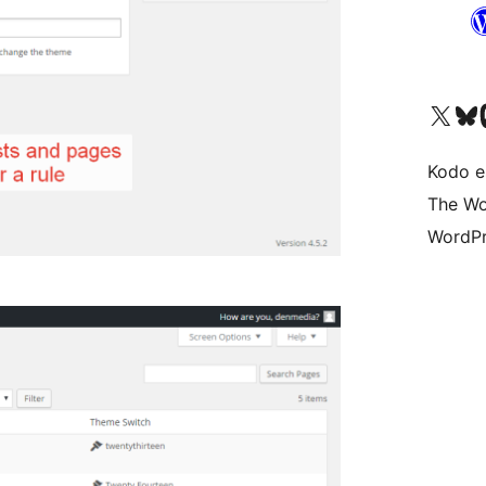
Visit our X (formerly 
Visit ou
Vi
Kodo e
The Wo
WordPr