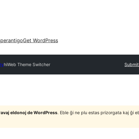
perantigo
Get WordPress
ry
hiWeb Theme Switcher
Submit
j gravaj eldonoj de WordPress
. Eble ĝi ne plu estas prizorgata kaj ĝi