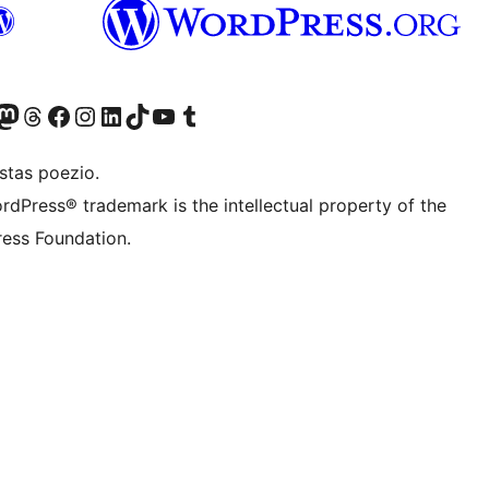
Twitter) account
r Bluesky account
sit our Mastodon account
Visit our Threads account
Visit our Facebook page
Visit our Instagram account
Visit our LinkedIn account
Visit our TikTok account
Visit our YouTube channel
Visit our Tumblr account
stas poezio.
rdPress® trademark is the intellectual property of the
ess Foundation.