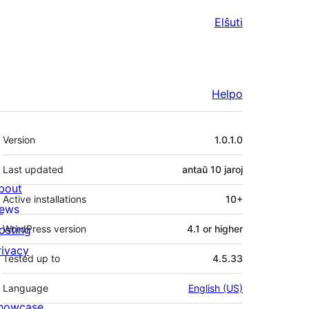
Elŝuti
Helpo
Metadatumoj
Version
1.0.1.0
Last updated
antaŭ
10 jaroj
bout
Active installations
10+
ews
osting
WordPress version
4.1 or higher
rivacy
Tested up to
4.5.33
Language
English (US)
howcase