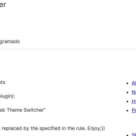
er
ogramado
sts
A
N
lugin):
H
eb Theme Switcher”
P
replaced by the specified in the rule. Enjoy;))
S