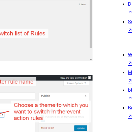
D
S
W
M
b
B