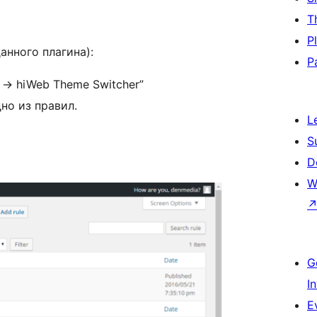
T
P
анного плагина):
P
е
→
hiWeb Theme Switcher”
но из правил.
L
S
D
W
G
I
E