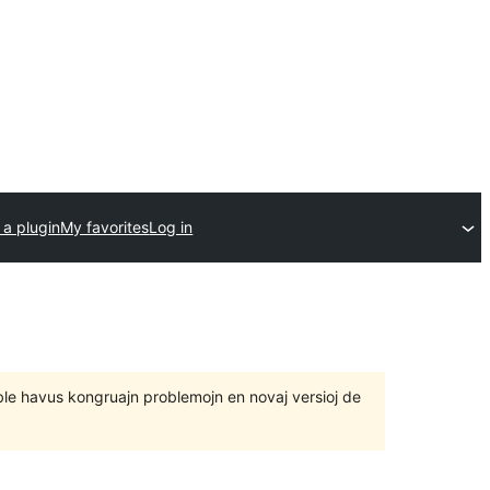
 a plugin
My favorites
Log in
 eble havus kongruajn problemojn en novaj versioj de