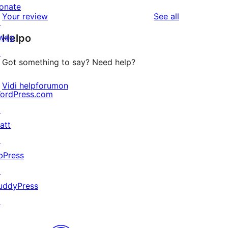
reviews
star
onate
1-
reviews
Your review
See all
reviews
↗
star
wag
Helpo
reviews
↗
Got something to say? Need help?
Vidi helpforumon
ordPress.com
↗
att
↗
bPress
↗
uddyPress
↗