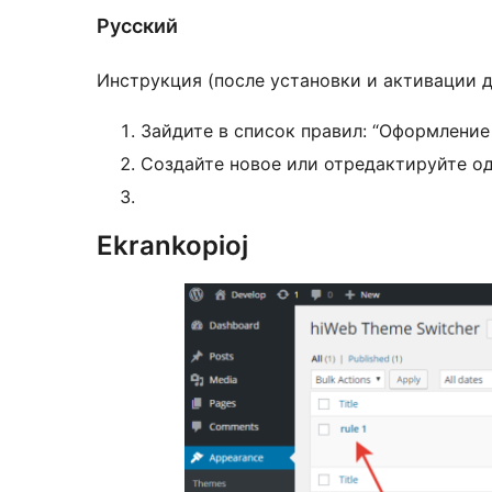
Русский
Инструкция (после установки и активации д
Зайдите в список правил: “Оформлени
Создайте новое или отредактируйте од
Ekrankopioj