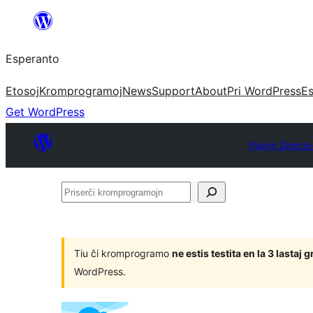
Iri
rekte
Esperanto
al
la
Etosoj
Kromprogramoj
News
Support
About
Pri WordPress
Es
enhavo
Get WordPress
Plugin Directo
Priserĉi
kromprogramojn
Tiu ĉi kromprogramo
ne estis testita en la 3 lasta
WordPress.