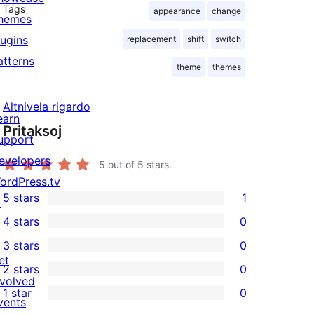
Tags
appearance
change
hemes
lugins
replacement
shift
switch
atterns
theme
themes
Altnivela rigardo
earn
Pritaksoj
upport
evelopers
5
out of 5 stars.
ordPress.tv
5 stars
1
↗
1
4 stars
0
5-
0
3 stars
0
star
4-
0
et
2 stars
0
review
star
3-
0
nvolved
1 star
0
reviews
star
2-
vents
0