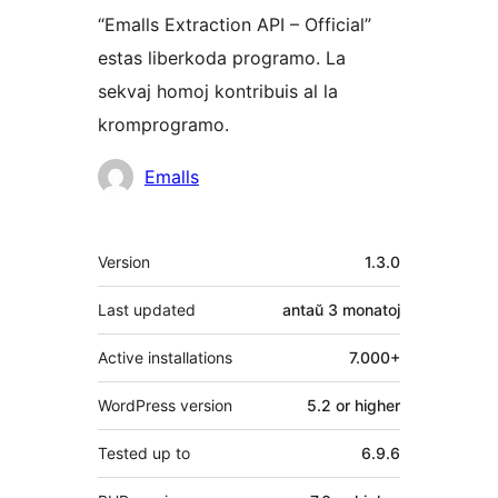
“Emalls Extraction API – Official”
estas liberkoda programo. La
sekvaj homoj kontribuis al la
kromprogramo.
Kontribuantoj
Emalls
Metadatumoj
Version
1.3.0
Last updated
antaŭ
3 monatoj
Active installations
7.000+
WordPress version
5.2 or higher
Tested up to
6.9.6