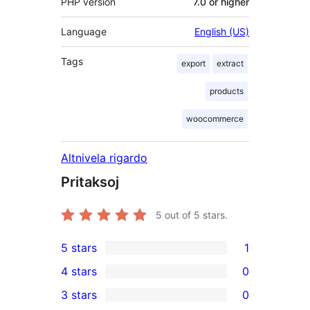
PHP version
7.0 or higher
Language
English (US)
Tags
export
extract
products
woocommerce
Altnivela rigardo
Pritaksoj
5
out of 5 stars.
5 stars
1
1
4 stars
0
5-
0
3 stars
0
star
4-
0