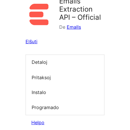
Emalls
Extraction
API – Official
De
Emalls
Elŝuti
Detaloj
Pritaksoj
Instalo
Programado
Helpo