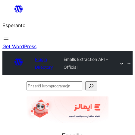
Iri
rekte
Esperanto
al
la
enhavo
Get WordPress
Plugin
Emalls Extraction API –
Directory
Official
Priserĉi
kromprogramojn