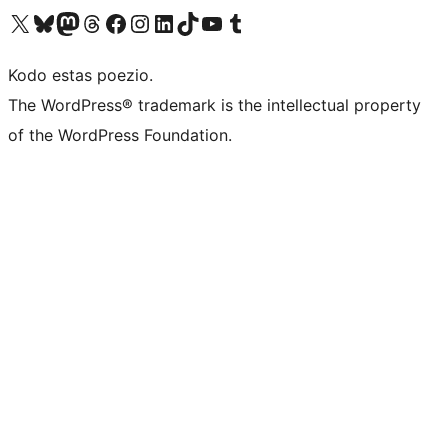
Visit our X (formerly Twitter) account
Visit our Bluesky account
Visit our Mastodon account
Visit our Threads account
Visit our Facebook page
Visit our Instagram account
Visit our LinkedIn account
Visit our TikTok account
Visit our YouTube channel
Visit our Tumblr account
Kodo estas poezio.
The WordPress® trademark is the intellectual property
of the WordPress Foundation.