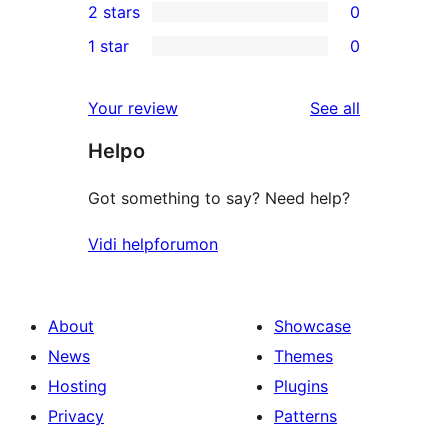
2 stars
0
review
star
3-
0
1 star
0
reviews
star
2-
0
reviews
star
1-
reviews
Your review
See all
reviews
star
Helpo
reviews
Got something to say? Need help?
Vidi helpforumon
About
Showcase
News
Themes
Hosting
Plugins
Privacy
Patterns