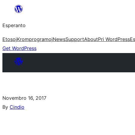
Esperanto
Etosoj
Kromprogramoj
News
Support
About
Pri WordPress
Es
Get WordPress
Novembro 16, 2017
By
Cindio