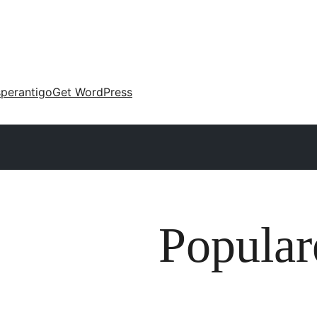
perantigo
Get WordPress
Populare