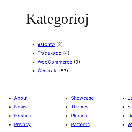
Kategorioj
estonto
(2)
Tradukado
(4)
WooCommerce
(9)
Ĝenerala
(53)
About
Showcase
L
News
Themes
S
Hosting
Plugins
D
Privacy
Patterns
W