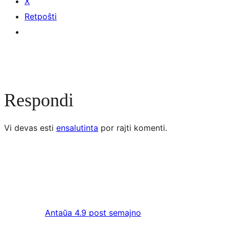
X
Retpoŝti
Respondi
Vi devas esti
ensalutinta
por rajti komenti.
Antaŭa
4.9 post semajno