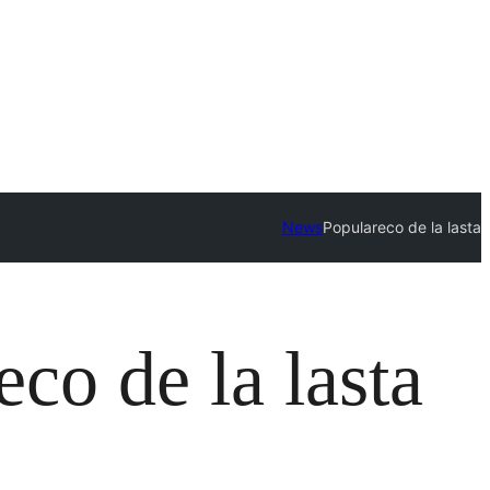
News
Populareco de la lasta
co de la lasta