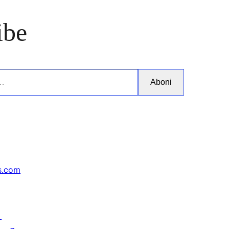
ibe
Aboni
s.com
↗