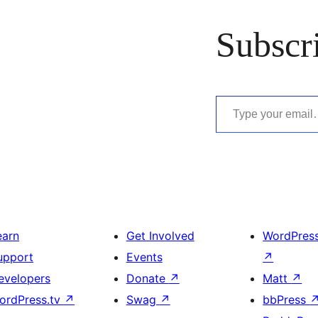
Subscr
Type your email…
earn
Get Involved
WordPres
upport
Events
↗
evelopers
Donate
↗
Matt
↗
ordPress.tv
↗
Swag
↗
bbPress